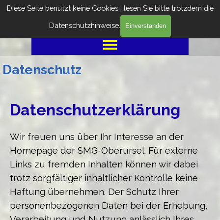
Direkt zum Seiteninhalt
Diese Seite benutzt keine Cookies , lesen Sie bitte trotzdem die
Datenschutzhinweise.
Willkommen auf der Homepage der SMGO
Einverstanden
Menü überspringen
Datenschutz
Datenschutzerklärung
Wir freuen uns über Ihr Interesse an der
Homepage der SMG-Oberursel. Für externe
Links zu fremden Inhalten können wir dabei
trotz sorgfältiger inhaltlicher Kontrolle keine
Haftung übernehmen. Der Schutz Ihrer
personenbezogenen Daten bei der Erhebung,
Verarbeitung und Nutzung anlässlich Ihres